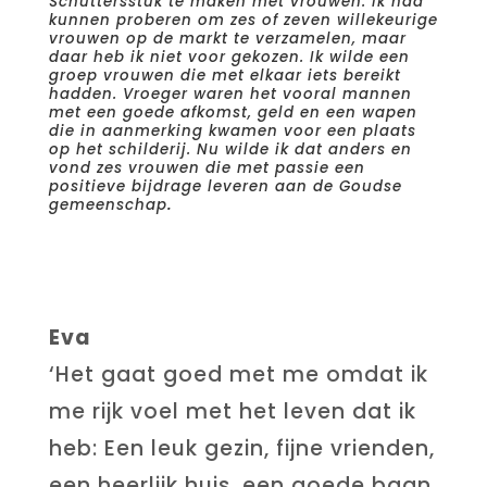
Schuttersstuk te maken met vrouwen. Ik had
kunnen proberen om zes of zeven willekeurige
vrouwen op de markt te verzamelen, maar
daar heb ik niet voor gekozen. Ik wilde een
groep vrouwen die met elkaar iets bereikt
hadden. Vroeger waren het vooral mannen
met een goede afkomst, geld en een wapen
die in aanmerking kwamen voor een plaats
op het schilderij. Nu wilde ik dat anders en
vond zes vrouwen die met passie een
positieve bijdrage leveren aan de Goudse
.
gemeenschap
Eva
‘Het gaat goed met me omdat ik
me rijk voel met het leven dat ik
heb: Een leuk gezin, fijne vrienden,
een heerlijk huis, een goede baan.