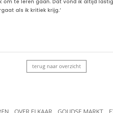
k om te leren gaan. Dat vond ik altijd lasti
at als ik kritiek krijg.’
terug naar overzicht
REN
OVER ELKAAR
GOUDSE MARKT
E