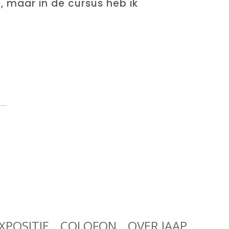
g, maar in de cursus heb ik
XPOSITIE
COLOFON
OVER JAAP